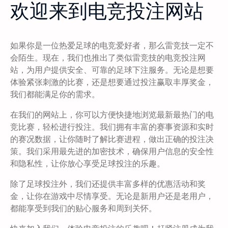
欢迎来到电竞投注网站
如果你是一位热爱足球的电竞爱好者，那么雷竞技一定不
会陌生。现在，我们也推出了类似雷竞技的电竞投注网
站，为用户提供安全、可靠的足球下注服务。无论是想要
体验紧张刺激的比赛，还是想要通过投注赢取丰厚奖金，
我们都能满足你的需求。
在我们的网站上，你可以方便快捷地浏览最新最热门的电
竞比赛，轻松进行投注。我们拥有丰富的赛事资源和实时
的赛况数据，让你随时了解比赛进程，做出正确的投注决
策。我们采用最先进的加密技术，确保用户信息的安全性
和隐私性，让你放心享受足球投注的乐趣。
除了足球投注外，我们还提供丰富多样的优惠活动和奖
金，让你在游戏中尽情享受。无论是新用户还是老用户，
都能享受到我们的贴心服务和周到关怀。