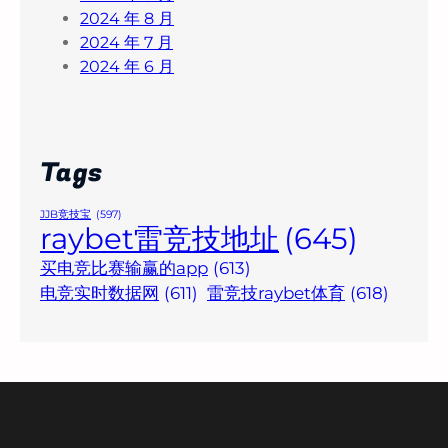
2024 年 8 月
2024 年 7 月
2024 年 6 月
Tags
JJB竞技宝
(597)
raybet雷竞技地址
(645)
买电竞比赛输赢的app
(613)
电竞实时数据网
(611)
雷竞技raybet体育
(618)