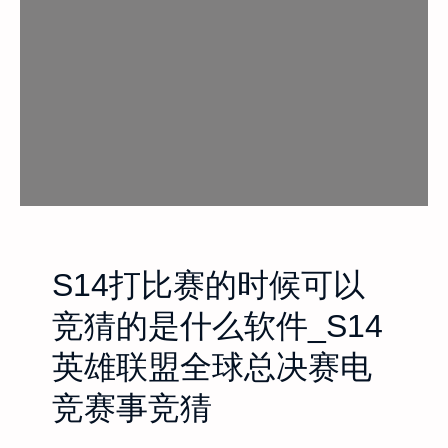
预
测
a
p
p
_
S
1
4
英
雄
联
S14打比赛的时候可以
盟
竞猜的是什么软件_S14
全
球
英雄联盟全球总决赛电
总
决
竞赛事竞猜
赛
电