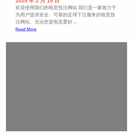
2025 年 2 月 15 日
欢迎使用我们的电竞投注网站 我们是一家致力于
为用户提供安全、可靠的足球下注服务的电竞投
注网站。无论您是电竞爱好…
：
Read More
S
1
4
l
o
l
下
注
_
S
1
4
英
雄