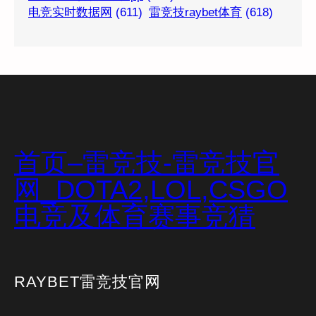
电竞实时数据网
(611)
雷竞技raybet体育
(618)
首页–雷竞技-雷竞技官
网_DOTA2,LOL,CSGO
电竞及体育赛事竞猜
RAYBET雷竞技官网