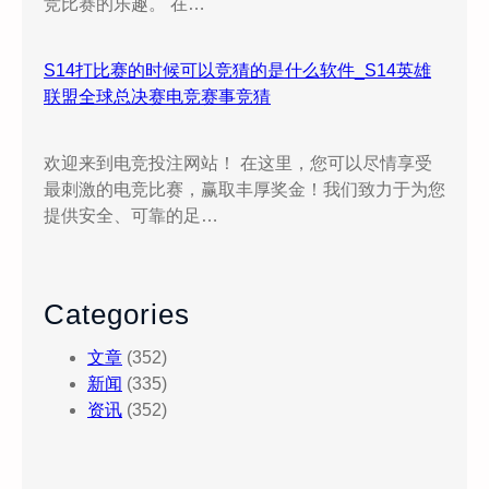
竞比赛的乐趣。 在…
S14打比赛的时候可以竞猜的是什么软件_S14英雄
联盟全球总决赛电竞赛事竞猜
欢迎来到电竞投注网站！ 在这里，您可以尽情享受
最刺激的电竞比赛，赢取丰厚奖金！我们致力于为您
提供安全、可靠的足…
Categories
文章
(352)
新闻
(335)
资讯
(352)