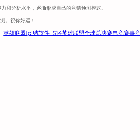
猜能力和分析水平，逐渐形成自己的竞猜预测模式。
预测。祝你好运！
英雄联盟lpl赌软件_S14英雄联盟全球总决赛电竞赛事