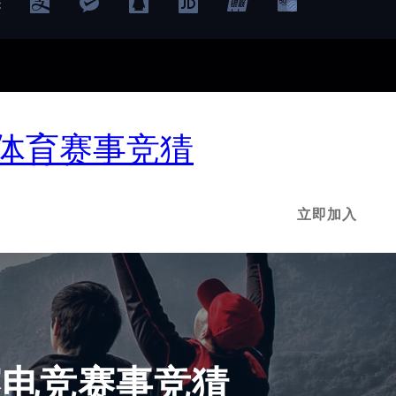
竞及体育赛事竞猜
立即加入
赛电竞赛事竞猜