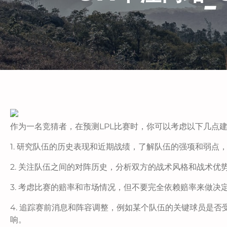
作为一名竞猜者，在预测LPL比赛时，你可以考虑以下几点
1. 研究队伍的历史表现和近期战绩，了解队伍的强项和弱点
2. 关注队伍之间的对阵历史，分析双方的战术风格和战术
3. 考虑比赛的赔率和市场情况，但不要完全依赖赔率来做
4. 追踪赛前消息和阵容调整，例如某个队伍的关键球员是
响。