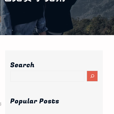
Search
S
e
a
r
。
c
Popular Posts
h
影