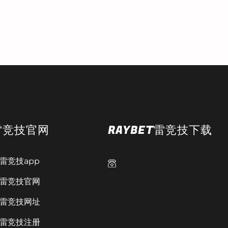
T雷竞技官网
RAYBET雷竞技下载
雷竞技app
赛雷竞技官网
赛雷竞技网址
赛雷竞技注册