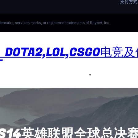
OTA2,LOL,CSGO电
S14英雄联盟全球总决