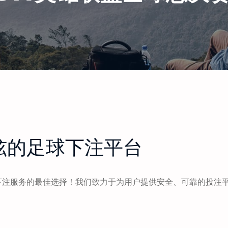
炫的足球下注平台
下注服务的最佳选择！我们致力于为用户提供安全、可靠的投注