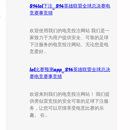
S14lol下注_S14英雄联盟全球总决赛电
竞赛事竞猜
。
欢迎使用我们的电竞投注网站 我们是一
家致力于为用户提供安全、可靠的足球
下注服务的电竞投注网站。无论您是电
竞爱好…
lol比赛预测app_S14英雄联盟全球总决
赛电竞赛事竞猜
欢迎来到我们的电竞投注网站！ 我们提
供类似雷竞技的安全可靠的足球下注服
务，让您可以尽情享受电竞比赛的乐
趣。 在…