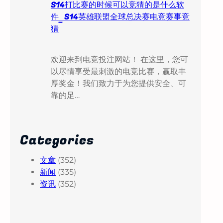
S14打比赛的时候可以竞猜的是什么软
件_S14英雄联盟全球总决赛电竞赛事竞
猜
欢迎来到电竞投注网站！ 在这里，您可
以尽情享受最刺激的电竞比赛，赢取丰
厚奖金！我们致力于为您提供安全、可
靠的足…
Categories
文章
(352)
新闻
(335)
资讯
(352)