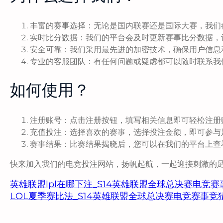
丰富的赛事选择：无论是国内联赛还是国际大赛，我们
实时比分数据：我们的平台会及时更新赛事比分数据，
安全可靠：我们采用最先进的加密技术，确保用户信息
专业的客服团队：有任何问题或疑虑都可以随时联系我
如何使用？
注册账号：点击注册按钮，填写相关信息即可轻松注册
充值投注：选择喜欢的赛事，选择投注金额，即可参与
赛事结果：比赛结果揭晓后，您可以在我们的平台上查
快来加入我们的电竞投注网站，扬帆起航，一起迎接刺激的
英雄联盟lpl在哪下注_S14英雄联盟全球总决赛电竞赛
LOL夏季赛比法_S14英雄联盟全球总决赛电竞赛事竞