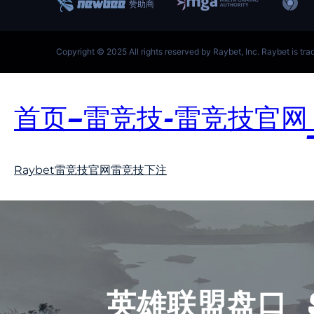
跳
至
首页–雷竞技-雷竞技官网_D
内
容
Raybet雷竞技官网
雷竞技下注
英雄联盟盘口_