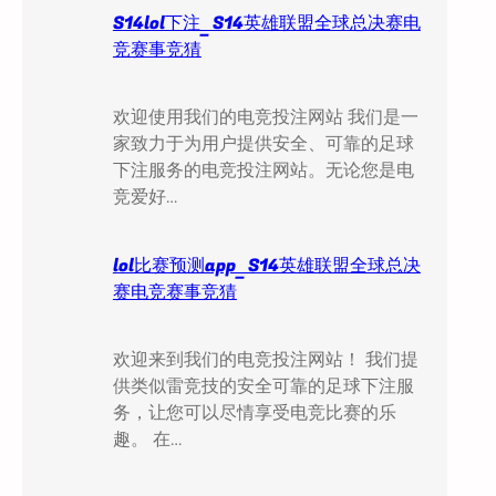
S14lol下注_S14英雄联盟全球总决赛电
竞赛事竞猜
欢迎使用我们的电竞投注网站 我们是一
家致力于为用户提供安全、可靠的足球
下注服务的电竞投注网站。无论您是电
竞爱好…
lol比赛预测app_S14英雄联盟全球总决
赛电竞赛事竞猜
欢迎来到我们的电竞投注网站！ 我们提
供类似雷竞技的安全可靠的足球下注服
务，让您可以尽情享受电竞比赛的乐
趣。 在…