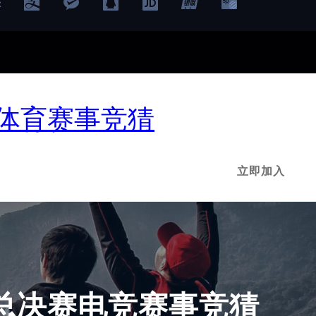
竞及体育赛事竞猜
立即加入
球总决赛电竞赛事竞猜