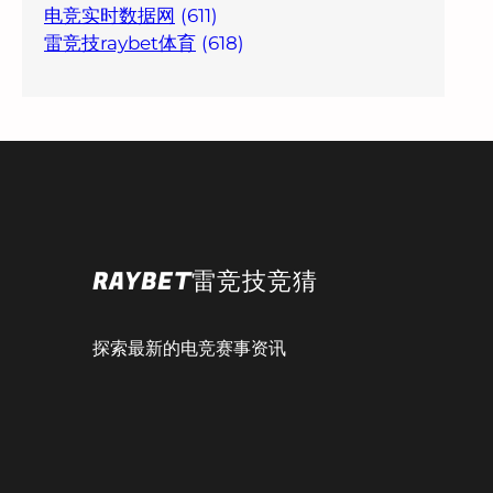
电竞实时数据网
(611)
雷竞技raybet体育
(618)
RAYBET雷竞技竞猜
探索最新的电竞赛事资讯