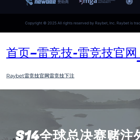
跳
至
首页–雷竞技-雷竞技官网_D
内
容
Raybet雷竞技官网
雷竞技下注
S14全球总决赛赌注