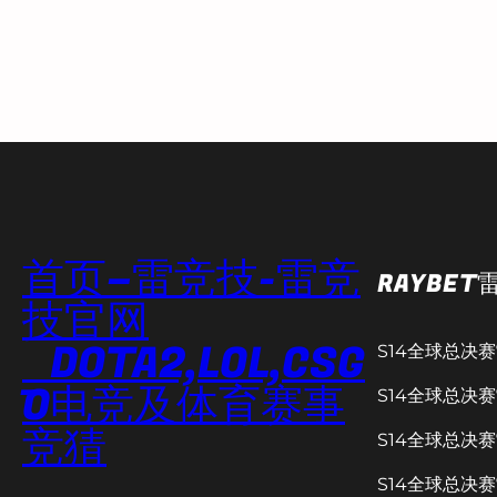
首页–雷竞技-雷竞
RAYBE
技官网
_DOTA2,LOL,CSG
S14全球总决赛
O电竞及体育赛事
S14全球总决
竞猜
S14全球总决
S14全球总决