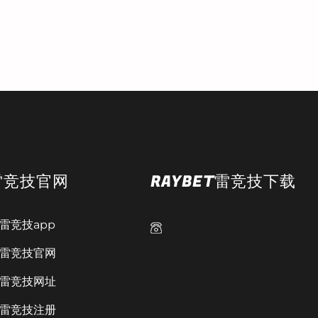
T雷竞技官网
RAYBET雷竞技下载
雷竞技app
赛雷竞技官网
赛雷竞技网址
赛雷竞技注册