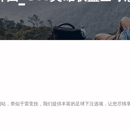
网站，类似于雷竞技，我们提供丰富的足球下注选项，让您尽情