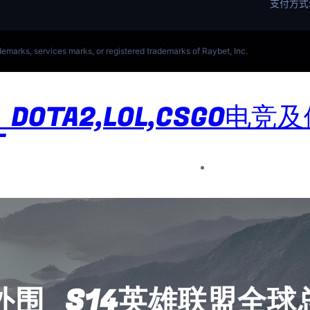
OTA2,LOL,CSGO电
外围_S14英雄联盟全