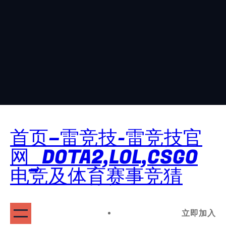
首页–雷竞技-雷竞技官
网_DOTA2,LOL,CSGO
电竞及体育赛事竞猜
立即加入