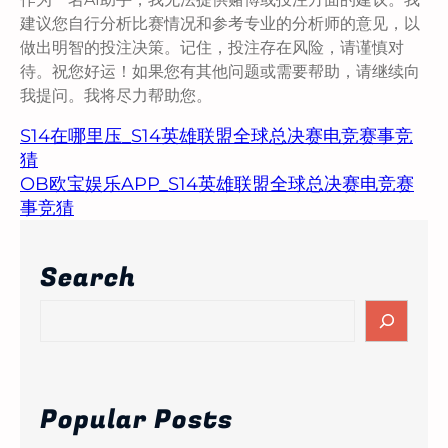
建议您自行分析比赛情况和参考专业的分析师的意见，以
做出明智的投注决策。记住，投注存在风险，请谨慎对
待。祝您好运！如果您有其他问题或需要帮助，请继续向
我提问。我将尽力帮助您。
S14在哪里压_S14英雄联盟全球总决赛电竞赛事竞
猜
OB欧宝娱乐APP_S14英雄联盟全球总决赛电竞赛
事竞猜
Search
S
e
a
r
c
Popular Posts
h