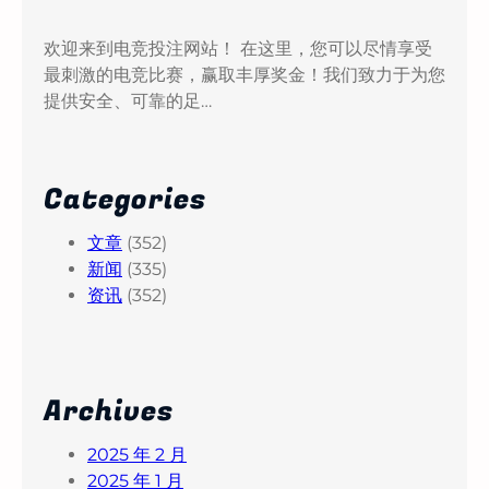
欢迎来到电竞投注网站！ 在这里，您可以尽情享受
最刺激的电竞比赛，赢取丰厚奖金！我们致力于为您
提供安全、可靠的足…
Categories
文章
(352)
新闻
(335)
资讯
(352)
Archives
2025 年 2 月
2025 年 1 月