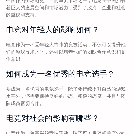
中国作为全球电竞产业的重要市场之一，电竞在中国拥有
着巨大的发展空间和市场潜力，受到了政府、企业和社会
的重视和支持。
电竞对年轻人的影响如何？
电竞作为一种受年轻人青睐的竞技活动，不仅可以提升他
们的游戏技术水平，还可以培养他们的团队合作意识和竞
争意识。
如何成为一名优秀的电竞选手？
要成为一名优秀的电竞选手，除了要持续提升自己的游戏
水平外，还需要保持良好的心态、积极的态度，并且与团
队成员密切合作。
电竞对社会的影响有哪些？
电竞作为一种新兴的竞技活动，除了可以带动相关产业的