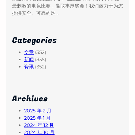
最刺激的电竞比赛，赢取丰厚奖金！我们致力于为您
提供安全、可靠的足…
Categories
文章
(352)
新闻
(335)
资讯
(352)
Archives
2025 年 2 月
2025 年 1 月
2024 年 12 月
2024 年 10 月