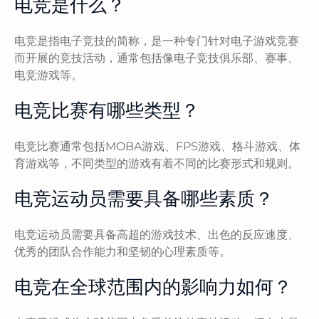
电竞是什么？
电竞是指电子竞技的简称，是一种专门针对电子游戏竞赛
而开展的竞技活动，通常包括像电子竞技俱乐部、赛事、
电竞游戏等。
电竞比赛有哪些类型？
电竞比赛通常包括MOBA游戏、FPS游戏、格斗游戏、体
育游戏等，不同类型的游戏有着不同的比赛形式和规则。
电竞运动员需要具备哪些素质？
电竞运动员需要具备高超的游戏技术、出色的反应速度、
优秀的团队合作能力和坚韧的心理素质等。
电竞在全球范围内的影响力如何？