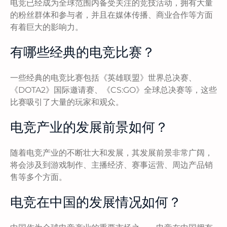
电竞已经成为全球范围内备受关注的竞技活动，拥有大量
的粉丝群体和参与者，并且在媒体传播、商业合作等方面
有着巨大的影响力。
有哪些经典的电竞比赛？
一些经典的电竞比赛包括《英雄联盟》世界总决赛、
《DOTA2》国际邀请赛、《CS:GO》全球总决赛等，这些
比赛吸引了大量的玩家和观众。
电竞产业的发展前景如何？
随着电竞产业的不断壮大和发展，其发展前景非常广阔，
将会涉及到游戏制作、主播经济、赛事运营、周边产品销
售等多个方面。
电竞在中国的发展情况如何？