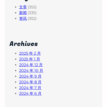
文章
(352)
新闻
(335)
资讯
(352)
Archives
2025 年 2 月
2025 年 1 月
2024 年 12 月
2024 年 10 月
2024 年 9 月
2024 年 8 月
2024 年 7 月
2024 年 6 月