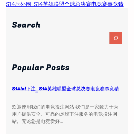
S14压外围_S14英雄联盟全球总决赛电竞赛事竞猜
Search
S
e
a
r
c
Popular Posts
h
S14lol下注_S14英雄联盟全球总决赛电竞赛事竞猜
欢迎使用我们的电竞投注网站 我们是一家致力于为
用户提供安全、可靠的足球下注服务的电竞投注网
站。无论您是电竞爱好…