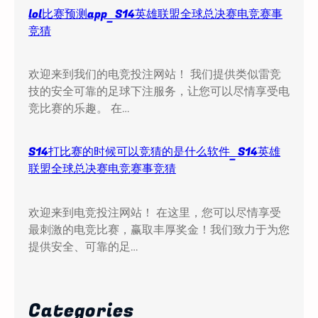
lol比赛预测app_S14英雄联盟全球总决赛电竞赛事
竞猜
欢迎来到我们的电竞投注网站！ 我们提供类似雷竞
技的安全可靠的足球下注服务，让您可以尽情享受电
竞比赛的乐趣。 在…
S14打比赛的时候可以竞猜的是什么软件_S14英雄
联盟全球总决赛电竞赛事竞猜
欢迎来到电竞投注网站！ 在这里，您可以尽情享受
最刺激的电竞比赛，赢取丰厚奖金！我们致力于为您
提供安全、可靠的足…
Categories