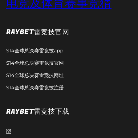
电竞及体育赛事竞猜
RAYBET雷竞技官网
S14全球总决赛雷竞技app
S14全球总决赛雷竞技官网
S14全球总决赛雷竞技网址
S14全球总决赛雷竞技注册
RAYBET雷竞技下载