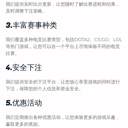
我们提供实时比分更新，让您随时了解比赛进程和结果，
及时调整下注策略。
3.丰富赛事种类
我们覆盖多种电竞比赛类型，包括DOTA2、CS:GO、LOL
等热门游戏，让您可以在一个平台上尽情体验不同的电竞
比赛。
4.安全下注
我们提供安全的下注平台，让您放心享受游戏的同时进行
下注，保障您的个人信息和资金安全。
5.优惠活动
我们定期推出各种优惠活动，让您体验更多的游戏乐趣，
赢取更多的奖励。