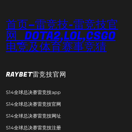
首页–雷竞技-雷竞技官
网_DOTA2,LOL,CSGO
电竞及体育赛事竞猜
RAYBET雷竞技官网
S14全球总决赛雷竞技app
S14全球总决赛雷竞技官网
S14全球总决赛雷竞技网址
S14全球总决赛雷竞技注册