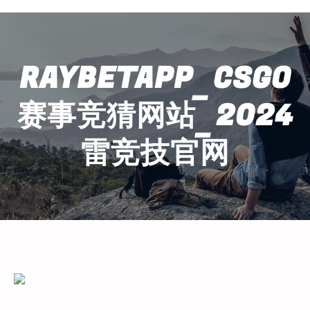
RAYBETAPP_CSGO
赛事竞猜网站_2024
雷竞技官网