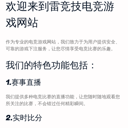
欢迎来到雷竞技电竞游
戏网站
作为专业的电竞游戏网站，我们致力于为用户提供安全、
可靠的游戏下注服务，让您尽情享受电竞比赛的乐趣。
我们的特色功能包括：
1.赛事直播
我们提供多种电竞比赛的直播功能，让您随时随地观看您
所关注的比赛，不会错过任何精彩瞬间。
2.实时比分