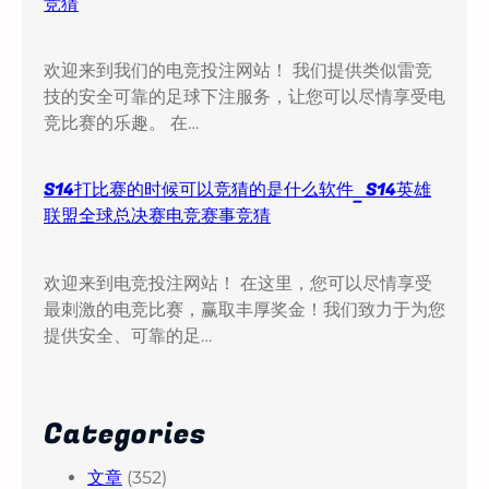
竞猜
欢迎来到我们的电竞投注网站！ 我们提供类似雷竞
技的安全可靠的足球下注服务，让您可以尽情享受电
竞比赛的乐趣。 在…
S14打比赛的时候可以竞猜的是什么软件_S14英雄
联盟全球总决赛电竞赛事竞猜
欢迎来到电竞投注网站！ 在这里，您可以尽情享受
最刺激的电竞比赛，赢取丰厚奖金！我们致力于为您
提供安全、可靠的足…
Categories
文章
(352)