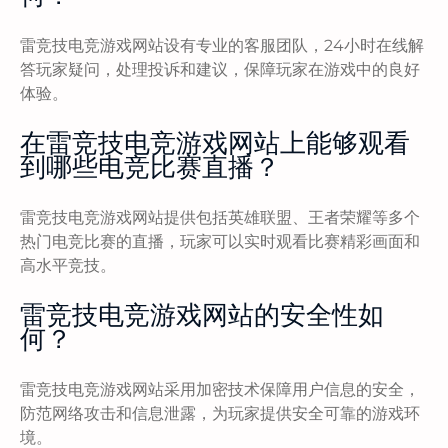
雷竞技电竞游戏网站设有专业的客服团队，24小时在线解
答玩家疑问，处理投诉和建议，保障玩家在游戏中的良好
体验。
在雷竞技电竞游戏网站上能够观看
到哪些电竞比赛直播？
雷竞技电竞游戏网站提供包括英雄联盟、王者荣耀等多个
热门电竞比赛的直播，玩家可以实时观看比赛精彩画面和
高水平竞技。
雷竞技电竞游戏网站的安全性如
何？
雷竞技电竞游戏网站采用加密技术保障用户信息的安全，
防范网络攻击和信息泄露，为玩家提供安全可靠的游戏环
境。