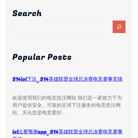
Search
S
e
a
r
c
Popular Posts
h
S14lol下注_S14英雄联盟全球总决赛电竞赛事竞猜
欢迎使用我们的电竞投注网站 我们是一家致力于为
用户提供安全、可靠的足球下注服务的电竞投注网
站。无论您是电竞爱好…
lol比赛预测app_S14英雄联盟全球总决赛电竞赛事