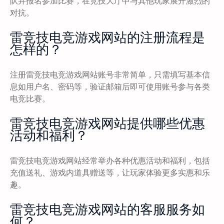
队并报名参加比赛，在竞技大厅中与其他玩家展开激烈的
对抗。
雷竞技电竞游戏网站的注册流程是
怎样的？
注册雷竞技电竞游戏网站账号非常简单，只需填写基本信
息如用户名、密码等，验证邮箱后即可使用账号参与各类
电竞比赛。
雷竞技电竞游戏网站提供哪些优惠
活动和福利？
雷竞技电竞游戏网站经常举办各种优惠活动和福利，包括
充值送礼、游戏内道具赠送等，让玩家体验更多实惠和乐
趣。
雷竞技电竞游戏网站的客服服务如
何？