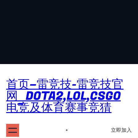
首页–雷竞技-雷竞技官
网_DOTA2,LOL,CSGO
电竞及体育赛事竞猜
立即加入