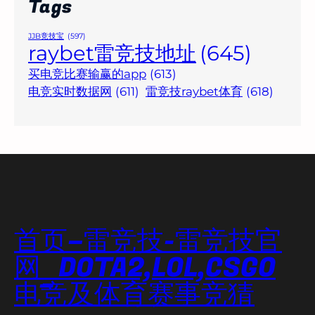
Tags
JJB竞技宝
(597)
raybet雷竞技地址
(645)
买电竞比赛输赢的app
(613)
电竞实时数据网
(611)
雷竞技raybet体育
(618)
首页–雷竞技-雷竞技官
网_DOTA2,LOL,CSGO
电竞及体育赛事竞猜