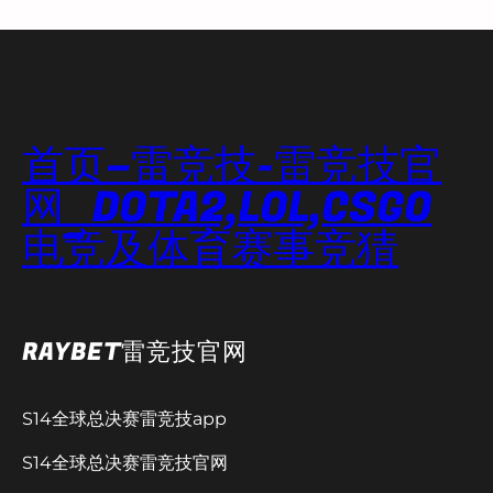
首页–雷竞技-雷竞技官
网_DOTA2,LOL,CSGO
电竞及体育赛事竞猜
RAYBET雷竞技官网
S14全球总决赛雷竞技app
S14全球总决赛雷竞技官网