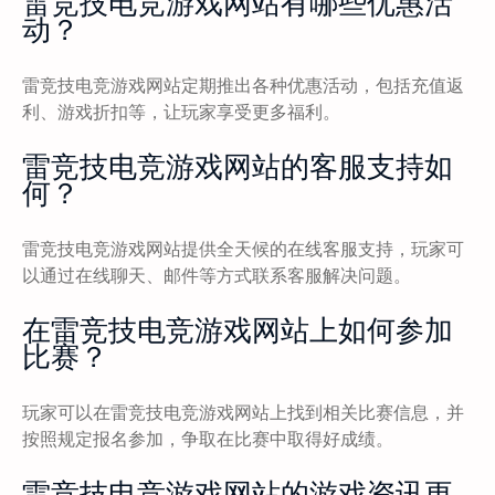
雷竞技电竞游戏网站有哪些优惠活
动？
雷竞技电竞游戏网站定期推出各种优惠活动，包括充值返
利、游戏折扣等，让玩家享受更多福利。
雷竞技电竞游戏网站的客服支持如
何？
雷竞技电竞游戏网站提供全天候的在线客服支持，玩家可
以通过在线聊天、邮件等方式联系客服解决问题。
在雷竞技电竞游戏网站上如何参加
比赛？
玩家可以在雷竞技电竞游戏网站上找到相关比赛信息，并
按照规定报名参加，争取在比赛中取得好成绩。
雷竞技电竞游戏网站的游戏资讯更