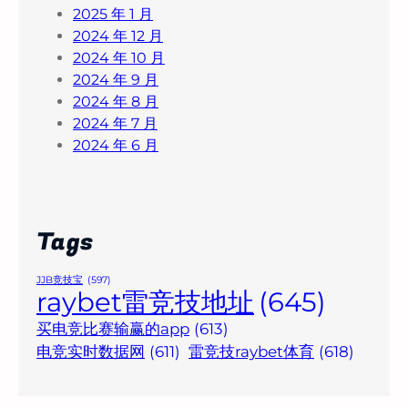
2025 年 1 月
2024 年 12 月
2024 年 10 月
2024 年 9 月
2024 年 8 月
2024 年 7 月
2024 年 6 月
Tags
JJB竞技宝
(597)
raybet雷竞技地址
(645)
买电竞比赛输赢的app
(613)
电竞实时数据网
(611)
雷竞技raybet体育
(618)