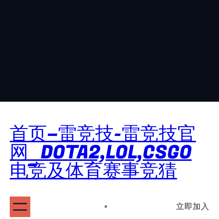
首页–雷竞技-雷竞技官
网_DOTA2,LOL,CSGO
电竞及体育赛事竞猜
立即加入