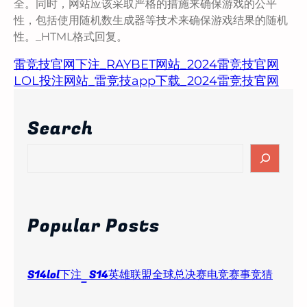
全。同时，网站应该采取严格的措施来确保游戏的公平
性，包括使用随机数生成器等技术来确保游戏结果的随机
性。_HTML格式回复。
雷竞技官网下注_RAYBET网站_2024雷竞技官网
LOL投注网站_雷竞技app下载_2024雷竞技官网
Search
S
e
a
r
c
Popular Posts
h
S14lol下注_S14英雄联盟全球总决赛电竞赛事竞猜