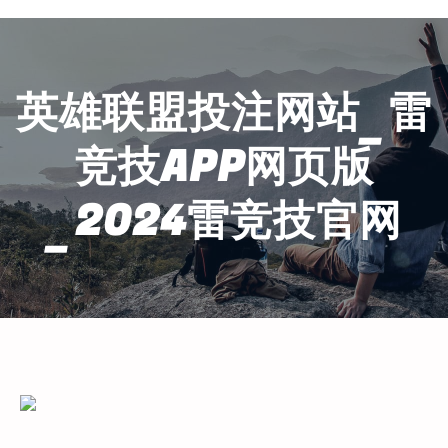
英雄联盟投注网站_雷
竞技APP网页版
_2024雷竞技官网