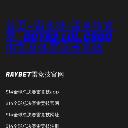
首页–雷竞技-雷竞技官
网_DOTA2,LOL,CSGO
电竞及体育赛事竞猜
RAYBET雷竞技官网
S14全球总决赛雷竞技app
S14全球总决赛雷竞技官网
S14全球总决赛雷竞技网址
S14全球总决赛雷竞技注册