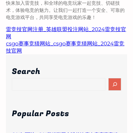
快来加入雷竞技，和全球的电竞玩家一起竞技、切磋技
术，体验电竞的魅力。让我们一起打造一个安全、可靠的
电竞游戏平台，共同享受电竞游戏的乐趣！
雷竞技官网注册_英雄联盟投注网站_2024雷竞技官
网
csgo赛事竞猜网站_csgo赛事竞猜网站_2024雷竞
技官网
Search
S
e
a
r
c
Popular Posts
h