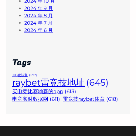
2024 年 10 月
2024 年 9 月
2024 年 8 月
2024 年 7 月
2024 年 6 月
Tags
JJB竞技宝
(597)
raybet雷竞技地址
(645)
买电竞比赛输赢的app
(613)
电竞实时数据网
(611)
雷竞技raybet体育
(618)