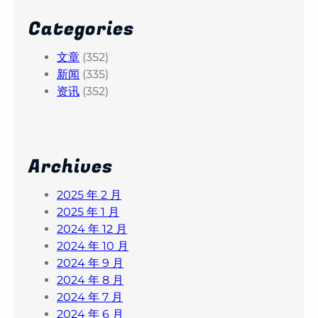
Categories
文章
(352)
新闻
(335)
资讯
(352)
Archives
2025 年 2 月
2025 年 1 月
2024 年 12 月
2024 年 10 月
2024 年 9 月
2024 年 8 月
2024 年 7 月
2024 年 6 月