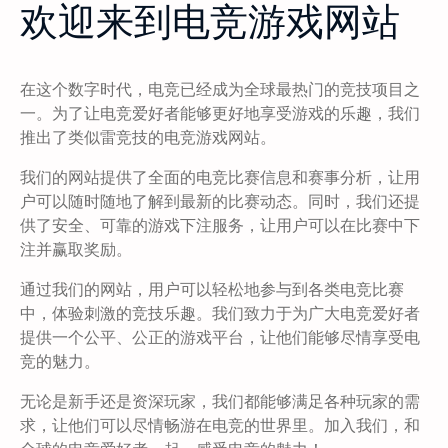
欢迎来到电竞游戏网站
在这个数字时代，电竞已经成为全球最热门的竞技项目之
一。为了让电竞爱好者能够更好地享受游戏的乐趣，我们
推出了类似雷竞技的电竞游戏网站。
我们的网站提供了全面的电竞比赛信息和赛事分析，让用
户可以随时随地了解到最新的比赛动态。同时，我们还提
供了安全、可靠的游戏下注服务，让用户可以在比赛中下
注并赢取奖励。
通过我们的网站，用户可以轻松地参与到各类电竞比赛
中，体验刺激的竞技乐趣。我们致力于为广大电竞爱好者
提供一个公平、公正的游戏平台，让他们能够尽情享受电
竞的魅力。
无论是新手还是资深玩家，我们都能够满足各种玩家的需
求，让他们可以尽情畅游在电竞的世界里。加入我们，和