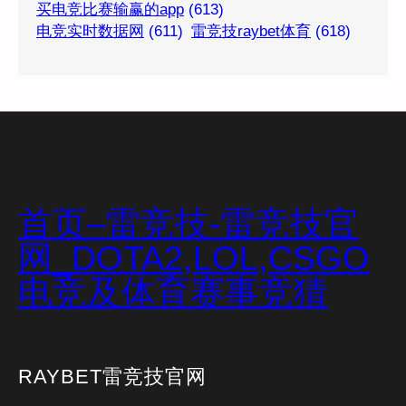
买电竞比赛输赢的app
(613)
电竞实时数据网
(611)
雷竞技raybet体育
(618)
首页–雷竞技-雷竞技官
网_DOTA2,LOL,CSGO
电竞及体育赛事竞猜
RAYBET雷竞技官网