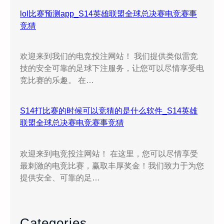
lol比赛预测app_S14英雄联盟全球总决赛电竞赛事
竞猜
欢迎来到我们的电竞投注网站！ 我们提供类似雷竞
技的安全可靠的足球下注服务，让您可以尽情享受电
竞比赛的乐趣。 在…
S14打比赛的时候可以竞猜的是什么软件_S14英雄
联盟全球总决赛电竞赛事竞猜
欢迎来到电竞投注网站！ 在这里，您可以尽情享受
最刺激的电竞比赛，赢取丰厚奖金！我们致力于为您
提供安全、可靠的足…
Categories