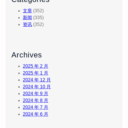
文章
(352)
新闻
(335)
资讯
(352)
Archives
2025 年 2 月
2025 年 1 月
2024 年 12 月
2024 年 10 月
2024 年 9 月
2024 年 8 月
2024 年 7 月
2024 年 6 月