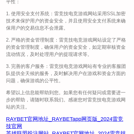
平性：
1. 使用安全支付系统：雷竞技电竞游戏网站采用SSL加密
技术来保护用户的资金安全，并且使用安全支付系统来确
保用户的交易信息不会泄露。
2. 严格的资金管理制度：雷竞技电竞游戏网站设定了严格
的资金管理制度，确保用户的资金安全，如定期审核资金
流动情况，及时处理用户的提现请求等。
3. 完善的客户服务：雷竞技电竞游戏网站有专业的客服团
队提供全天候的服务，及时解决用户在游戏和资金方面的
问题，确保游戏的公平性。
希望以上信息能帮助到您。如果您有任何疑问或需要进一
步的帮助，请随时联系我们。感谢您对雷竞技电竞游戏网
站的关注。
RAYBET官网地址_RAYBETapp网页版_2024雷竞
技官网
英雄联盟投注网站_RAYBET官网地址_2024雷竞技