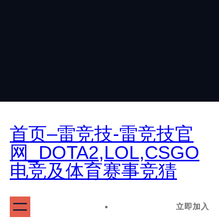
首页–雷竞技-雷竞技官
网_DOTA2,LOL,CSGO
电竞及体育赛事竞猜
立即加入