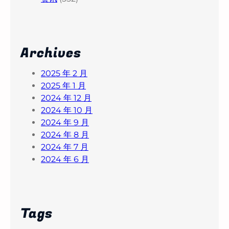
Archives
2025 年 2 月
2025 年 1 月
2024 年 12 月
2024 年 10 月
2024 年 9 月
2024 年 8 月
2024 年 7 月
2024 年 6 月
Tags