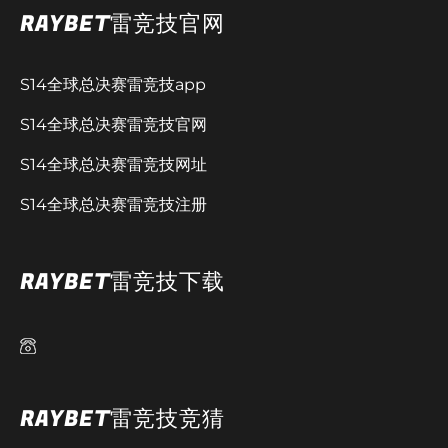
RAYBET雷竞技官网
S14全球总决赛雷竞技app
S14全球总决赛雷竞技官网
S14全球总决赛雷竞技网址
S14全球总决赛雷竞技注册
RAYBET雷竞技下载
RAYBET雷竞技竞猜