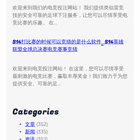
欢迎来到我们的电竞投注网站！ 我们提供类似雷竞
技的安全可靠的足球下注服务，让您可以尽情享受电
竞比赛的乐趣。 在…
S14打比赛的时候可以竞猜的是什么软件_S14英雄
联盟全球总决赛电竞赛事竞猜
欢迎来到电竞投注网站！ 在这里，您可以尽情享受
最刺激的电竞比赛，赢取丰厚奖金！我们致力于为您
提供安全、可靠的足…
Categories
文章
(352)
新闻
(335)
资讯
(352)