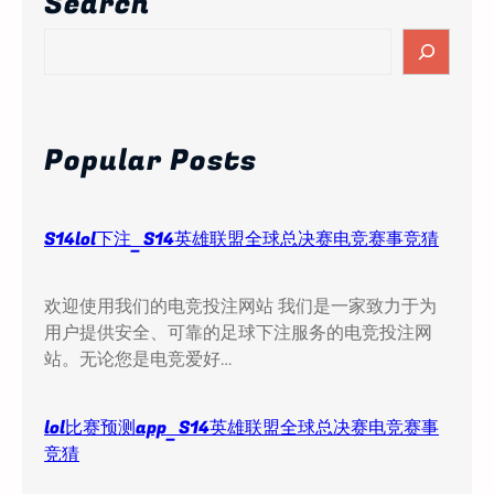
Search
S
e
a
r
c
Popular Posts
h
S14lol下注_S14英雄联盟全球总决赛电竞赛事竞猜
欢迎使用我们的电竞投注网站 我们是一家致力于为
用户提供安全、可靠的足球下注服务的电竞投注网
站。无论您是电竞爱好…
lol比赛预测app_S14英雄联盟全球总决赛电竞赛事
竞猜