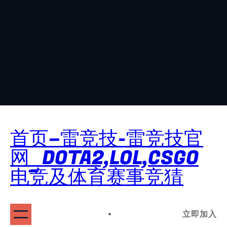
首页–雷竞技-雷竞技官
网_DOTA2,LOL,CSGO
电竞及体育赛事竞猜
立即加入