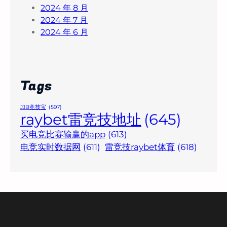
2024 年 8 月
2024 年 7 月
2024 年 6 月
Tags
JJB竞技宝
(597)
raybet雷竞技地址
(645)
买电竞比赛输赢的app
(613)
电竞实时数据网
(611)
雷竞技raybet体育
(618)