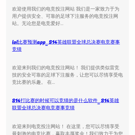
欢迎使用我们的电竞投注网站 我们是一家致力于为
用户提供安全、可靠的足球下注服务的电竞投注网
站。无论您是电竞爱好…
lol比赛预测app_S14英雄联盟全球总决赛电竞赛事
竞猜
欢迎来到我们的电竞投注网站！ 我们提供类似雷竞
技的安全可靠的足球下注服务，让您可以尽情享受电
竞比赛的乐趣。 在…
S14打比赛的时候可以竞猜的是什么软件_S14英雄
联盟全球总决赛电竞赛事竞猜
欢迎来到电竞投注网站！ 在这里，您可以尽情享受
最刺激的电竞比赛，赢取丰厚奖金！我们致力于为您