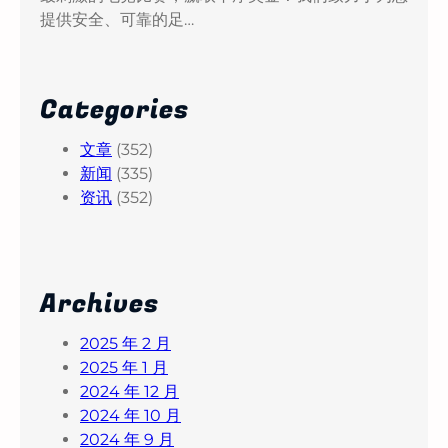
提供安全、可靠的足…
Categories
文章
(352)
新闻
(335)
资讯
(352)
Archives
2025 年 2 月
2025 年 1 月
2024 年 12 月
2024 年 10 月
2024 年 9 月