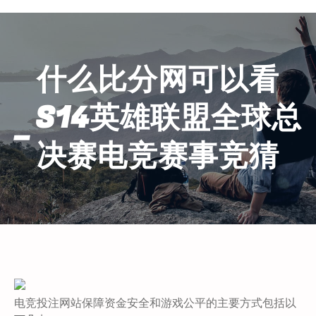
什么比分网可以看
_S14英雄联盟全球总
决赛电竞赛事竞猜
电竞投注网站保障资金安全和游戏公平的主要方式包括以