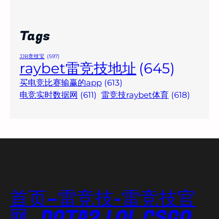
Tags
JJB竞技宝
(597)
raybet雷竞技地址
(645)
买电竞比赛输赢的app
(613)
电竞实时数据网
(611)
雷竞技raybet体育
(618)
首页–雷竞技-雷竞技官
网_DOTA2,LOL,CSGO