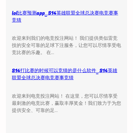
lol比赛预测app_S14英雄联盟全球总决赛电竞赛事
竞猜
欢迎来到我们的电竞投注网站！ 我们提供类似雷竞
技的安全可靠的足球下注服务，让您可以尽情享受电
竞比赛的乐趣。 在…
S14打比赛的时候可以竞猜的是什么软件_S14英雄
联盟全球总决赛电竞赛事竞猜
欢迎来到电竞投注网站！ 在这里，您可以尽情享受
最刺激的电竞比赛，赢取丰厚奖金！我们致力于为您
提供安全、可靠的足…