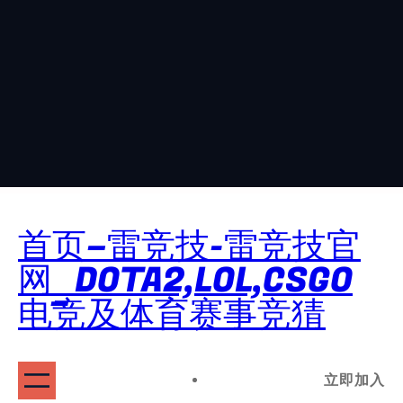
首页–雷竞技-雷竞技官
网_DOTA2,LOL,CSGO
电竞及体育赛事竞猜
立即加入