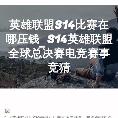
英雄联盟S14比赛在
哪压钱_S14英雄联盟
全球总决赛电竞赛事
竞猜
1.《英雄联盟》S10全球总决赛在上海开幕，吸引全球观众