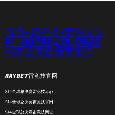
首页–雷竞技-雷竞技官
网_DOTA2,LOL,CSGO
电竞及体育赛事竞猜
RAYBET雷竞技官网
S14全球总决赛雷竞技app
S14全球总决赛雷竞技官网
S14全球总决赛雷竞技网址