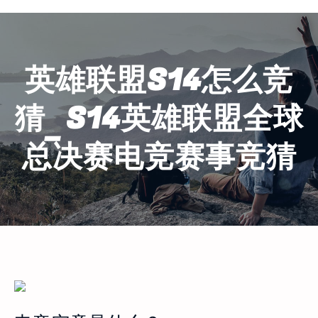
英雄联盟S14怎么竞
猜_S14英雄联盟全球
总决赛电竞赛事竞猜