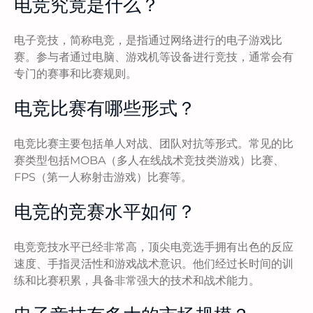
电竞究竟是什么？
电子竞技，简称电竞，是指通过网络进行的电子游戏比
赛。参与者通过电脑、游戏机等设备进行竞技，通常会有
专门的赛事和比赛规则。
电竞比赛有哪些形式？
电竞比赛主要包括单人对战、团队对抗等形式。常见的比
赛类型包括MOBA（多人在线战术竞技类游戏）比赛、
FPS（第一人称射击游戏）比赛等。
电竞的竞赛水平如何？
电竞竞技水平已经非常高，顶尖电竞选手拥有出色的反应
速度、手指灵活性和游戏战术意识。他们经过长时间的训
练和比赛积累，具备非常强大的技术和战术能力。