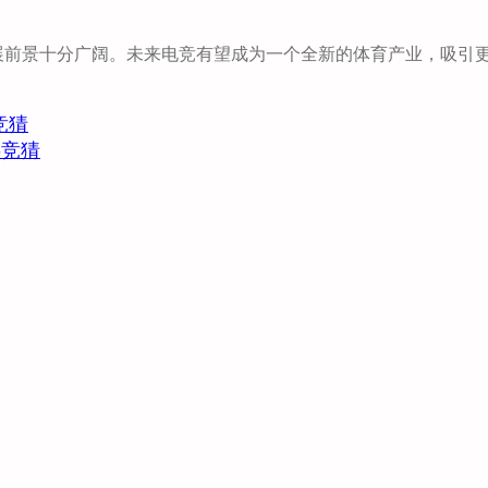
展前景十分广阔。未来电竞有望成为一个全新的体育产业，吸引
竞猜
事竞猜