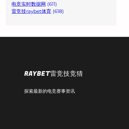
电竞实时数据网
(611)
雷竞技raybet体育
(618)
RAYBET雷竞技竞猜
探索最新的电竞赛事资讯