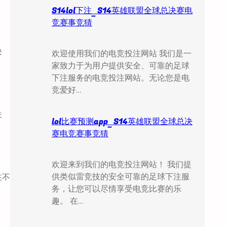
S14lol下注_S14英雄联盟全球总决赛电
竞赛事竞猜
决
欢迎使用我们的电竞投注网站 我们是一
家致力于为用户提供安全、可靠的足球
下注服务的电竞投注网站。无论您是电
竞爱好…
关
lol比赛预测app_S14英雄联盟全球总决
赛电竞赛事竞猜
欢迎来到我们的电竞投注网站！ 我们提
供类似雷竞技的安全可靠的足球下注服
在不
务，让您可以尽情享受电竞比赛的乐
趣。 在…