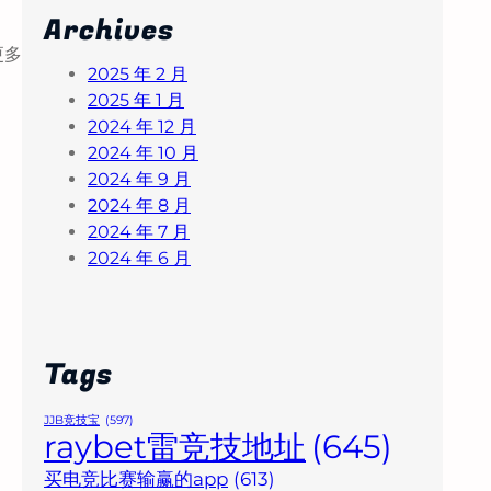
Archives
更多
2025 年 2 月
2025 年 1 月
2024 年 12 月
2024 年 10 月
2024 年 9 月
2024 年 8 月
2024 年 7 月
2024 年 6 月
Tags
JJB竞技宝
(597)
raybet雷竞技地址
(645)
买电竞比赛输赢的app
(613)