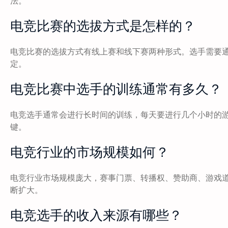
法。
电竞比赛的选拔方式是怎样的？
电竞比赛的选拔方式有线上赛和线下赛两种形式。选手需要
定。
电竞比赛中选手的训练通常有多久？
电竞选手通常会进行长时间的训练，每天要进行几个小时的
键。
电竞行业的市场规模如何？
电竞行业市场规模庞大，赛事门票、转播权、赞助商、游戏
断扩大。
电竞选手的收入来源有哪些？