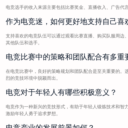
电竞选手的收入来源主要包括比赛奖金、直播收入、广告代
作为电竞迷，如何更好地支持自己喜
支持喜欢的电竞队伍可以通过观看比赛直播、购买队服周边、
其他队伍和选手。
电竞比赛中的策略和团队配合有多重
在电竞比赛中，良好的策略规划和团队配合是至关重要的。
烈的竞技环境中脱颖而出。
电竞对于年轻人有哪些积极意义？
电竞作为一种新兴的竞技形式，有助于年轻人锻炼技术和智
激励年轻人勇于追求梦想。
电竞产业的发展前景如何？