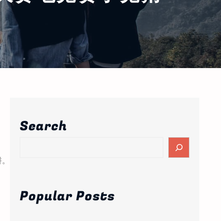
Search
S
e
拼。
a
r
c
Popular Posts
h