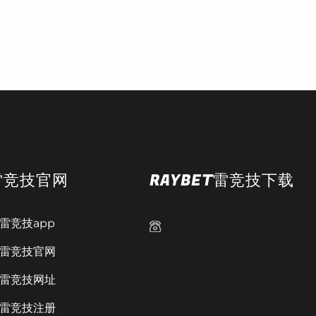
T雷竞技官网
RAYBET雷竞技下载
雷竞技app
赛雷竞技官网
赛雷竞技网址
赛雷竞技注册