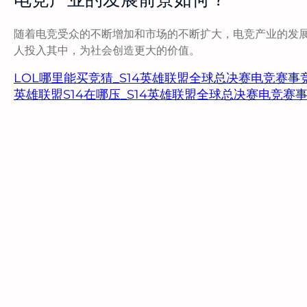
随着电竞受众的不断增加和市场的不断扩大，电竞产业的发
人投入其中，为社会创造更大的价值。
LOL哪里能买竞猜_S14英雄联盟全球总决赛电竞赛事
英雄联盟S14在哪压_S14英雄联盟全球总决赛电竞赛