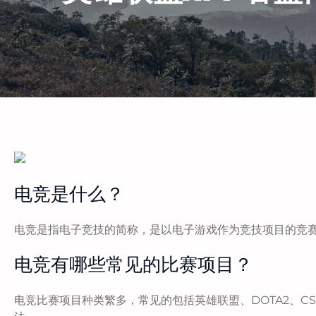
电竞是什么？
电竞是指电子竞技的简称，是以电子游戏作为竞技项目的竞
电竞有哪些常见的比赛项目？
电竞比赛项目种类繁多，常见的包括英雄联盟、DOTA2、C