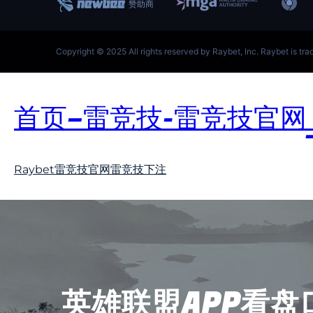
跳
至
首页–雷竞技-雷竞技官网_D
内
容
Raybet雷竞技官网
雷竞技下注
英雄联盟APP看盘