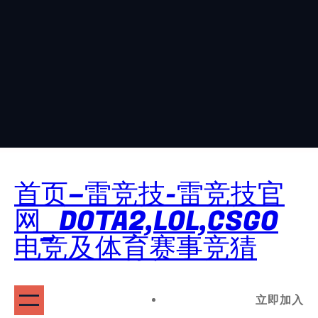
首页–雷竞技-雷竞技官
网_DOTA2,LOL,CSGO
电竞及体育赛事竞猜
立即加入