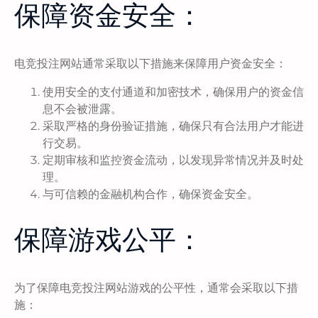
保障资金安全：
电竞投注网站通常采取以下措施来保障用户资金安全：
使用安全的支付通道和加密技术，确保用户的资金信
息不会被泄露。
采取严格的身份验证措施，确保只有合法用户才能进
行交易。
定期审核和监控资金流动，以发现异常情况并及时处
理。
与可信赖的金融机构合作，确保资金安全。
保障游戏公平：
为了保障电竞投注网站游戏的公平性，通常会采取以下措
施：