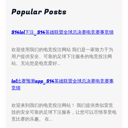
r
c
Popular Posts
h
S14lol下注_S14英雄联盟全球总决赛电竞赛事竞猜
欢迎使用我们的电竞投注网站 我们是一家致力于为
用户提供安全、可靠的足球下注服务的电竞投注网
站。无论您是电竞爱好…
lol比赛预测app_S14英雄联盟全球总决赛电竞赛事
竞猜
欢迎来到我们的电竞投注网站！ 我们提供类似雷竞
技的安全可靠的足球下注服务，让您可以尽情享受电
竞比赛的乐趣。 在…