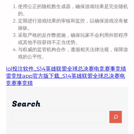
使用公正的随机数生成器，确保游戏结果是完全随机
的。
定期进行游戏结果的审核和监控，以确保游戏没有被
操纵。
采取严格的反作弊措施，确保玩家不会利用外部程序
或其他手段获得不正当优势。
与权威的监管机构合作，遵循相关法律法规，保障游
戏的公平性。
lol投注软件_S14英雄联盟全球总决赛电竞赛事竞猜
雷竞技app官方版下载_S14英雄联盟全球总决赛电
竞赛事竞猜
Search
S
e
a