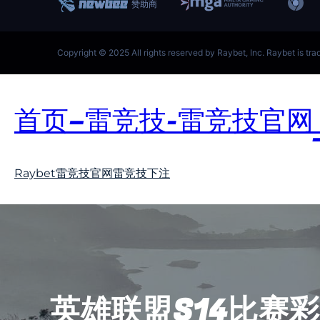
跳
至
首页–雷竞技-雷竞技官网_D
内
容
Raybet雷竞技官网
雷竞技下注
英雄联盟S14比赛