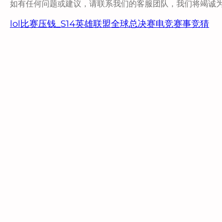
如有任何问题或建议，请联系我们的客服团队，我们将竭诚
lol比赛压钱_S14英雄联盟全球总决赛电竞赛事竞猜