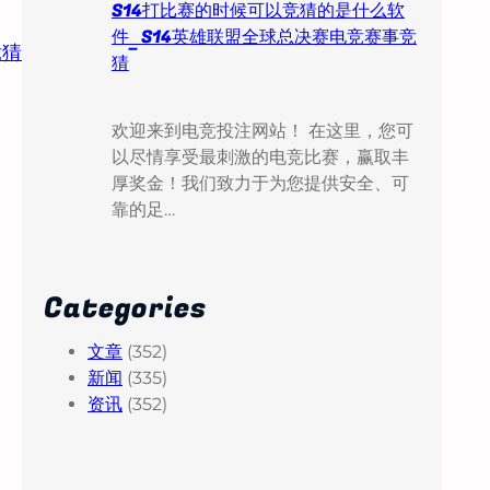
S14打比赛的时候可以竞猜的是什么软
件_S14英雄联盟全球总决赛电竞赛事竞
竞猜
猜
欢迎来到电竞投注网站！ 在这里，您可
以尽情享受最刺激的电竞比赛，赢取丰
厚奖金！我们致力于为您提供安全、可
靠的足…
Categories
文章
(352)
新闻
(335)
资讯
(352)