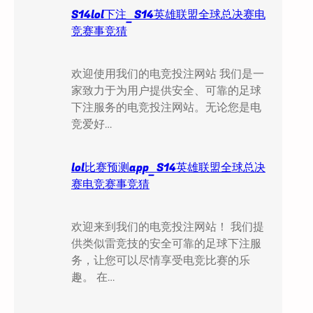
S14lol下注_S14英雄联盟全球总决赛电
竞赛事竞猜
欢迎使用我们的电竞投注网站 我们是一
家致力于为用户提供安全、可靠的足球
下注服务的电竞投注网站。无论您是电
竞爱好…
lol比赛预测app_S14英雄联盟全球总决
赛电竞赛事竞猜
欢迎来到我们的电竞投注网站！ 我们提
供类似雷竞技的安全可靠的足球下注服
务，让您可以尽情享受电竞比赛的乐
趣。 在…