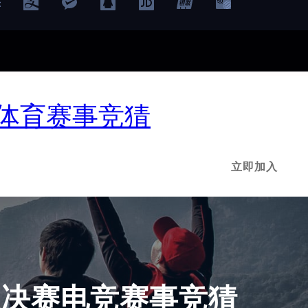
竞及体育赛事竞猜
立即加入
总决赛电竞赛事竞猜