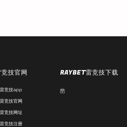
T雷竞技官网
RAYBET雷竞技下载
雷竞技app
赛雷竞技官网
赛雷竞技网址
赛雷竞技注册