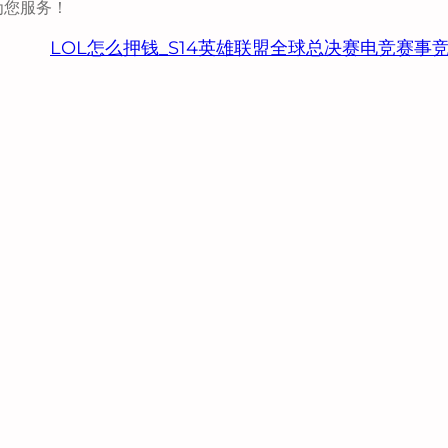
为您服务！
LOL怎么押钱_S14英雄联盟全球总决赛电竞赛事