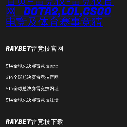
首页–雷竞技-雷竞技官
网_DOTA2,LOL,CSGO
电竞及体育赛事竞猜
RAYBET雷竞技官网
S14全球总决赛雷竞技app
S14全球总决赛雷竞技官网
S14全球总决赛雷竞技网址
S14全球总决赛雷竞技注册
RAYBET雷竞技下载