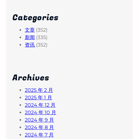
Categories
文章
(352)
新闻
(335)
资讯
(352)
Archives
2025 年 2 月
2025 年 1 月
2024 年 12 月
2024 年 10 月
2024 年 9 月
2024 年 8 月
2024 年 7 月