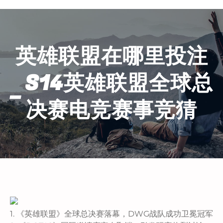
英雄联盟在哪里投注
_S14英雄联盟全球总
决赛电竞赛事竞猜
1. 《英雄联盟》全球总决赛落幕，DWG战队成功卫冕冠军