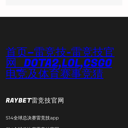
首页–雷竞技-雷竞技官
网_DOTA2,LOL,CSGO
电竞及体育赛事竞猜
RAYBET雷竞技官网
S14全球总决赛雷竞技app