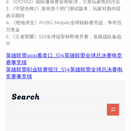
2. 《DOTA2》国际邀请赛宣布取消，引发玩家热烈讨论
3. 《守望先锋2》发布首个闭门测试版本，玩家对新内容
表示期待
4. 《绝地求生》PUBG Mobile全球锦标赛开战，争夺百
万奖金
5. 《王者荣耀》S10全球冠军杯即将开赛，各路战队备战
中
英雄联盟app看盘口_S14英雄联盟全球总决赛电竞
赛事竞猜
英雄联盟职业联赛投注_S14英雄联盟全球总决赛电
竞赛事竞猜
Search
S
e
a
r