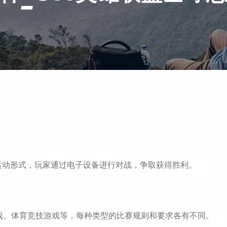
运动形式，玩家通过电子设备进行对战，争取获得胜利。
游戏、体育竞技游戏等，每种类型的比赛规则和要求各有不同。