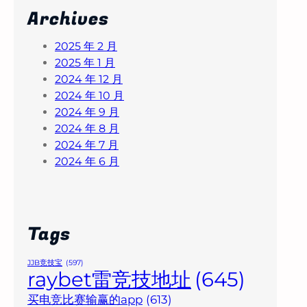
Archives
2025 年 2 月
2025 年 1 月
2024 年 12 月
2024 年 10 月
2024 年 9 月
2024 年 8 月
2024 年 7 月
2024 年 6 月
Tags
JJB竞技宝
(597)
raybet雷竞技地址
(645)
买电竞比赛输赢的app
(613)