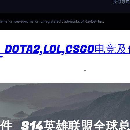
OTA2,LOL,CSGO电
软件_S14英雄联盟全球