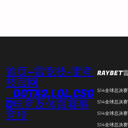
首页–雷竞技-雷竞
RAYBE
技官网
_DOTA2,LOL,CSG
S14全球总决赛
O电竞及体育赛事
S14全球总决
竞猜
S14全球总决
S14全球总决