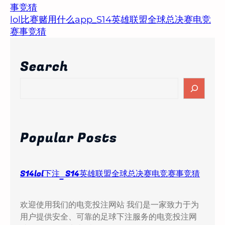
事竞猜
lol比赛赌用什么app_S14英雄联盟全球总决赛电竞
赛事竞猜
Search
S
e
a
r
c
Popular Posts
h
S14lol下注_S14英雄联盟全球总决赛电竞赛事竞猜
欢迎使用我们的电竞投注网站 我们是一家致力于为
用户提供安全、可靠的足球下注服务的电竞投注网