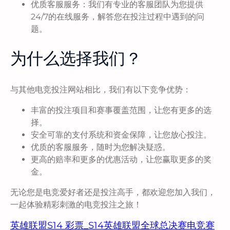
优质客服服务：我们有专业的客服团队为您提供
24/7的在线服务，解答您在投注过程中遇到的问
题。
为什么选择我们？
与其他电竞投注网站相比，我们有以下竞争优势：
丰富的投注项目和赛事覆盖范围，让您有更多的选
择。
安全可靠的支付系统和资金保障，让您放心投注。
优质的客服服务，随时为您解决疑惑。
更高的赔率和更多的优惠活动，让您赢取更多的奖
金。
无论您是电竞爱好者还是投注高手，都欢迎您加入我们，
一起体验精彩刺激的电竞投注之旅！
英雄联盟S14 彩票_S14英雄联盟全球总决赛电竞赛