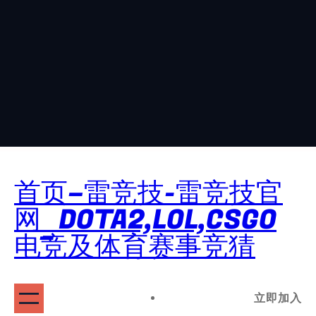
首页–雷竞技-雷竞技官
网_DOTA2,LOL,CSGO
电竞及体育赛事竞猜
立即加入