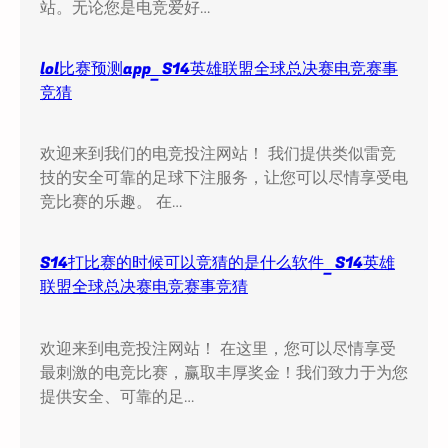
站。无论您是电竞爱好…
lol比赛预测app_S14英雄联盟全球总决赛电竞赛事
竞猜
欢迎来到我们的电竞投注网站！ 我们提供类似雷竞
技的安全可靠的足球下注服务，让您可以尽情享受电
竞比赛的乐趣。 在…
S14打比赛的时候可以竞猜的是什么软件_S14英雄
联盟全球总决赛电竞赛事竞猜
欢迎来到电竞投注网站！ 在这里，您可以尽情享受
最刺激的电竞比赛，赢取丰厚奖金！我们致力于为您
提供安全、可靠的足…