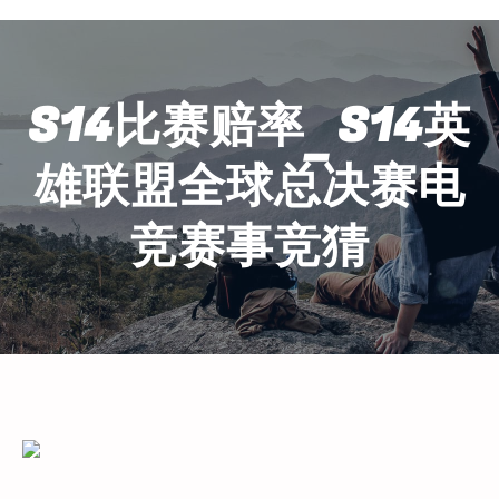
S14比赛赔率_S14英
雄联盟全球总决赛电
竞赛事竞猜