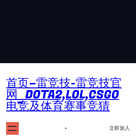
首页–雷竞技-雷竞技官
网_DOTA2,LOL,CSGO
电竞及体育赛事竞猜
立即加入